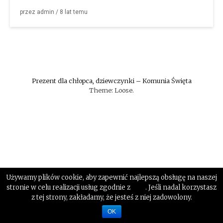
przez
admin
/
8 lat
temu
Prezent dla chłopca, dziewczynki – Komunia Święta
Theme: Loose.
Używamy plików cookie, aby zapewnić najlepszą obsługę na naszej
stronie w celu realizacji usług zgodnie z
tutaj
. Jeśli nadal korzystasz
z tej strony, zakładamy, że jesteś z niej zadowolony.
OK