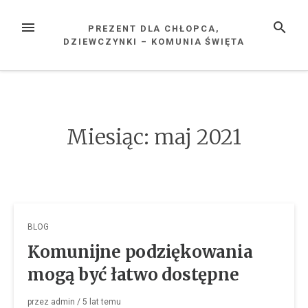
Przejdź
do
MENU
SZUKAJ
PREZENT DLA CHŁOPCA,
treści
DZIEWCZYNKI – KOMUNIA ŚWIĘTA
Miesiąc: maj 2021
BLOG
Komunijne podziękowania
mogą być łatwo dostępne
przez
admin
/
5 lat
temu